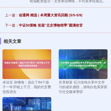
哈福配资提示：文章来自网络，不代表本站观点。
上一篇：
创通网 精选 | 本周重大资讯回顾 (5/5-5/9)
下一篇：
中证50策略 首届“北京博物馆季”圆满收官
相关文章
卓信宝 孙继海：选出了84个孩
共享财富 石川佳纯分享中文学
子一年开销上千万，我的代言费
习的成长感悟，清纯白色系穿搭
也投进去
引社交媒体赞叹