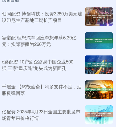
创同配资 博创科技：投资3280万美元建
设印尼生产基地三期扩产项目
靠谱配 理想汽车回应李想年薪6.39亿
元：实际薪酬为266万元
e路配资 10户渝企跻身中国企业500
强 三家“重庆造”龙头成为新面孔
千层金 【悠哉油斋】利多支撑不足，油
脂反弹回落
亿配资 2025年4月23日全国主要批发市
场青苹果价格行情