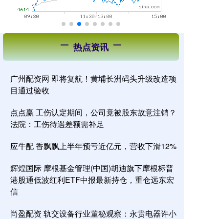
热点资讯
广州配资网 即将复航！黄埔长洲码头升级改造项
目通过验收
点点赢 工伤认定期间，公司竟被股东故意注销？
法院：工伤待遇差额需补足
应牛配 香飘飘上半年预亏近亿元，营收下滑12%
辉煌国际 摩根基金管理(中国)胡迪旗下摩根标普
港股通低波红利ETF中报最新持仓，重仓远东宏
信
尚盈配资 轨交设备行业董秘观察：永贵电器许小