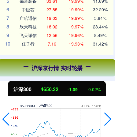
5
蜀道装备
33.61
19.99%
11.69%
6
中巨芯
27.85
19.99%
32.20%
7
广哈通信
19.03
19.99%
5.84%
8
欣天科技
18.02
19.97%
28.44%
9
飞天诚信
12.56
19.96%
8.49%
10
任子行
7.16
19.93%
31.42%
沪深京行情 实时轮播
沪深300
4650.22
北
-1.09
-0.02%