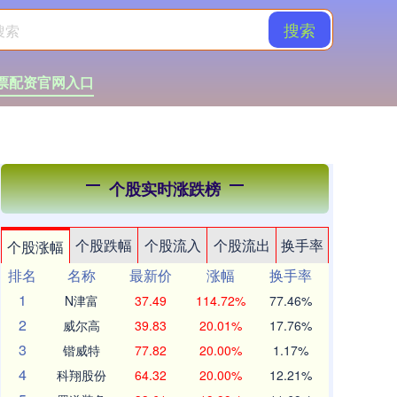
搜索
票配资官网入口
个股实时涨跌榜
个股跌幅
个股流入
个股流出
换手率
个股涨幅
排名
名称
最新价
涨幅
换手率
1
N津富
37.49
114.72%
77.46%
2
威尔高
39.83
20.01%
17.76%
3
锴威特
77.82
20.00%
1.17%
4
科翔股份
64.32
20.00%
12.21%