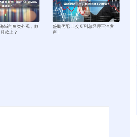
圳海域的鱼类外观，做
盛鹏优配 上交所副总经理王泊发
N 鞋款上？
声！