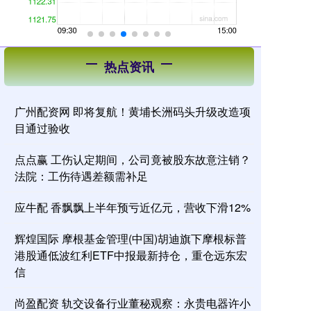
热点资讯
广州配资网 即将复航！黄埔长洲码头升级改造项
目通过验收
点点赢 工伤认定期间，公司竟被股东故意注销？
法院：工伤待遇差额需补足
应牛配 香飘飘上半年预亏近亿元，营收下滑12%
辉煌国际 摩根基金管理(中国)胡迪旗下摩根标普
港股通低波红利ETF中报最新持仓，重仓远东宏
信
尚盈配资 轨交设备行业董秘观察：永贵电器许小