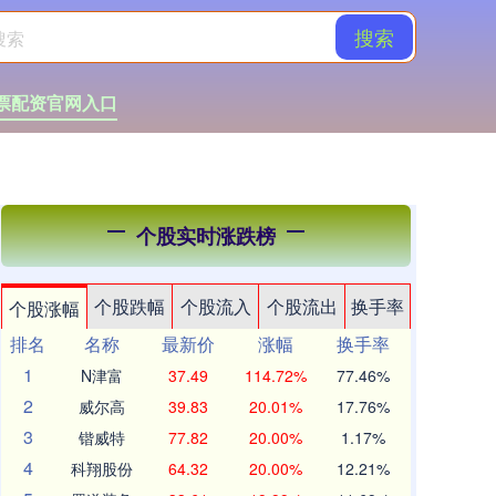
搜索
票配资官网入口
个股实时涨跌榜
个股跌幅
个股流入
个股流出
换手率
个股涨幅
排名
名称
最新价
涨幅
换手率
1
N津富
37.49
114.72%
77.46%
2
威尔高
39.83
20.01%
17.76%
3
锴威特
77.82
20.00%
1.17%
4
科翔股份
64.32
20.00%
12.21%