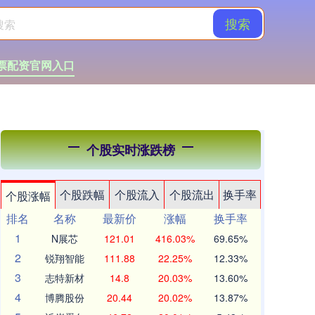
搜索
票配资官网入口
个股实时涨跌榜
个股跌幅
个股流入
个股流出
换手率
个股涨幅
排名
名称
最新价
涨幅
换手率
1
N展芯
121.01
416.03%
69.65%
2
锐翔智能
111.88
22.25%
12.33%
3
志特新材
14.8
20.03%
13.60%
4
博腾股份
20.44
20.02%
13.87%