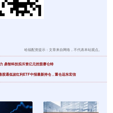
哈福配资提示：文章来自网络，不代表本站观点。
力 鼎智科技拟斥资亿元控股赛仑特
普港股通低波红利ETF中报最新持仓，重仓远东宏信