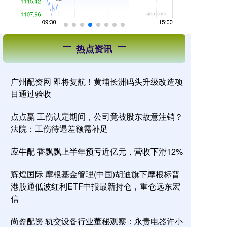
热点资讯
广州配资网 即将复航！黄埔长洲码头升级改造项
目通过验收
点点赢 工伤认定期间，公司竟被股东故意注销？
法院：工伤待遇差额需补足
应牛配 香飘飘上半年预亏近亿元，营收下滑12%
辉煌国际 摩根基金管理(中国)胡迪旗下摩根标普
港股通低波红利ETF中报最新持仓，重仓远东宏
信
尚盈配资 轨交设备行业董秘观察：永贵电器许小