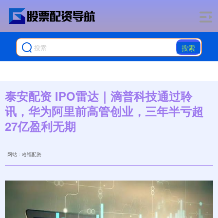
搜索
泰安配资 IPO雷达｜滴普科技通过聆
讯，华为阿里前高管创业，三年半亏超
27亿盈利无期
网站：哈福配资