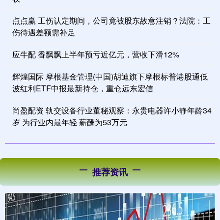
点点赢 工伤认定期间，公司竟被股东故意注销？法院：工
伤待遇差额需补足
应牛配 香飘飘上半年预亏近亿元，营收下滑12%
辉煌国际 摩根基金管理(中国)胡迪旗下摩根标普港股通低
波红利ETF中报最新持仓，重仓远东宏信
尚盈配资 轨交设备行业董秘观察：永贵电器许小静年龄34
岁 为行业内最年轻 薪酬为53万元
推荐资讯