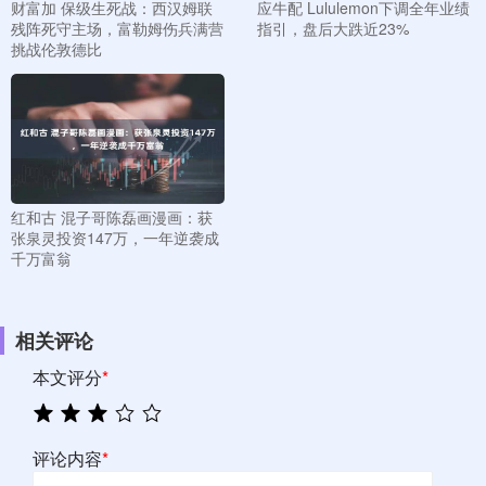
财富加 保级生死战：西汉姆联
应牛配 Lululemon下调全年业绩
残阵死守主场，富勒姆伤兵满营
指引，盘后大跌近23%
挑战伦敦德比
红和古 混子哥陈磊画漫画：获
张泉灵投资147万，一年逆袭成
千万富翁
相关评论
本文评分
*
评论内容
*