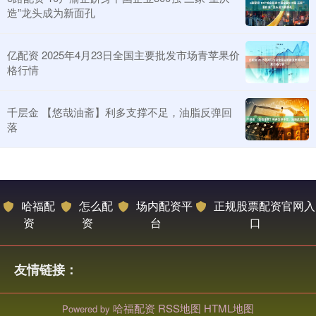
造”龙头成为新面孔
亿配资 2025年4月23日全国主要批发市场青苹果价
格行情
千层金 【悠哉油斋】利多支撑不足，油脂反弹回
落
哈福配
怎么配
场内配资平
正规股票配资官网入
资
资
台
口
友情链接：
哈福配资
RSS地图
HTML地图
Powered by