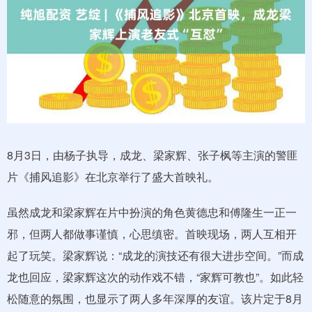
8月3日，由杨子执导，成龙、梁家辉、张子枫等主演的警匪
片《捕风追影》在北京举行了盛大首映礼。
虽然成龙和梁家辉在片中扮演的角色黄德忠和傅隆生一正一
邪，但两人都做事谨慎，心思缜密。首映现场，两人互相开
起了玩笑。梁家辉说：“成龙的演技还有很大进步空间。”而成
龙也回应，梁家辉这次的动作戏不错，“家辉可教也”。如此轻
松随意的氛围，也显示了两人多年深厚的友谊。该片定于8月