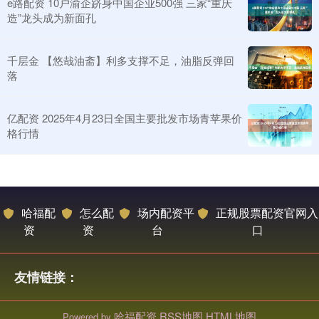
e路配资 10户渝企跻身中国企业500强 三家“重庆
造”龙头成为新面孔
千层金 【悠哉油斋】利多支撑不足，油脂反弹回
落
亿配资 2025年4月23日全国主要批发市场青苹果价
格行情
哈福配
怎么配
场内配资平
正规股票配资官网入
资
资
台
口
友情链接：
哈福配资
RSS地图
HTML地图
Powered by