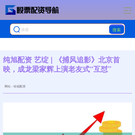
搜索
纯旭配资 艺绽 | 《捕风追影》北京首
映，成龙梁家辉上演老友式“互怼”
网站：哈福配资