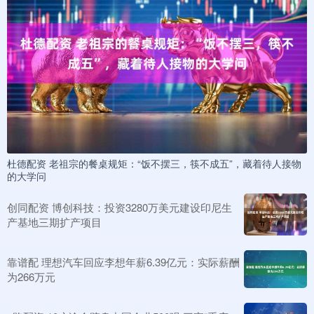
杜德配资 老祖宗的餐桌规矩：“饭不摆三，筷不成五”，藏着待人接物
的大学问
创同配资 博创科技：投资3280万美元建设印尼生
产基地三期扩产项目
靠谱配 理想汽车回应李想年薪6.39亿元：实际薪酬
为266万元