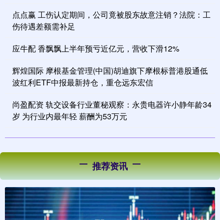
点点赢 工伤认定期间，公司竟被股东故意注销？法院：工
伤待遇差额需补足
应牛配 香飘飘上半年预亏近亿元，营收下滑12%
辉煌国际 摩根基金管理(中国)胡迪旗下摩根标普港股通低
波红利ETF中报最新持仓，重仓远东宏信
尚盈配资 轨交设备行业董秘观察：永贵电器许小静年龄34
岁 为行业内最年轻 薪酬为53万元
推荐资讯