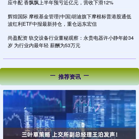
应牛配 香飘飘上半年预亏近亿元，营收下滑12%
辉煌国际 摩根基金管理(中国)胡迪旗下摩根标普港股通低
波红利ETF中报最新持仓，重仓远东宏信
尚盈配资 轨交设备行业董秘观察：永贵电器许小静年龄34
岁 为行业内最年轻 薪酬为53万元
推荐资讯