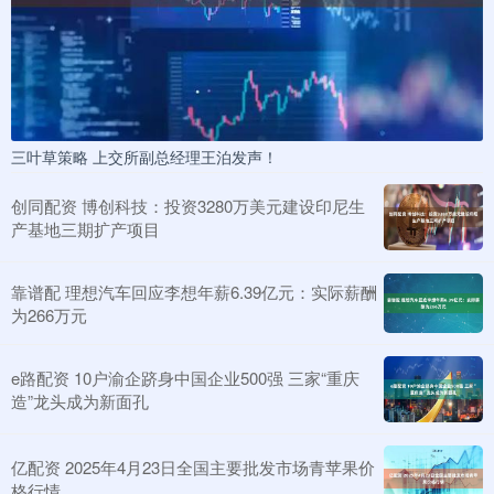
三叶草策略 上交所副总经理王泊发声！
创同配资 博创科技：投资3280万美元建设印尼生
产基地三期扩产项目
靠谱配 理想汽车回应李想年薪6.39亿元：实际薪酬
为266万元
e路配资 10户渝企跻身中国企业500强 三家“重庆
造”龙头成为新面孔
亿配资 2025年4月23日全国主要批发市场青苹果价
格行情