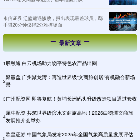
永信证券 辽篮遭遇惨败，揪出表现最差球员，鄢
手骐20分钟仅得2分难撑场面
最新文章
股融通 白云机场助力饶平特色农产品出圈
1
聚赢盘 广州聚龙湾：再造世界级“文商旅创居”有机融合新场
2
景
广州配资网 即将复航！黄埔长洲码头升级改造项目通过验收
3
犀牛配资 共筑世界级滨水文商旅高地！2026白鹅潭文商旅
4
发展推介会举办
欧皇证券 中国气象局发布2025年全国气象高质量发展评估
5