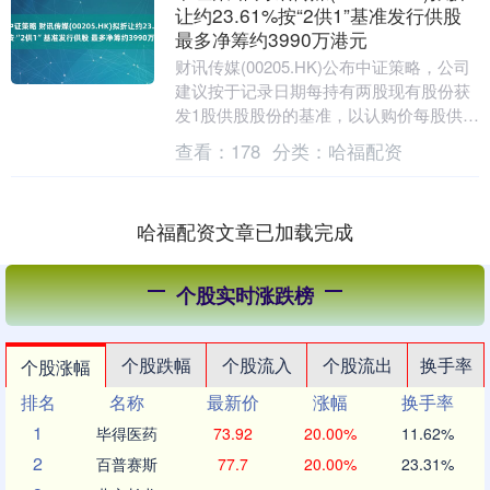
让约23.61%按“2供1”基准发行供股
最多净筹约3990万港元
财讯传媒(00205.HK)公布中证策略，公司
建议按于记录日期每持有两股现有股份获
发1股供股股份的基准，以认购价每股供股
股份0.11港元发行368,071,36....
查看：
178
分类：
哈福配资
哈福配资文章已加载完成
个股实时涨跌榜
个股跌幅
个股流入
个股流出
换手率
个股涨幅
排名
名称
最新价
涨幅
换手率
1
毕得医药
73.92
20.00%
11.62%
2
百普赛斯
77.7
20.00%
23.31%