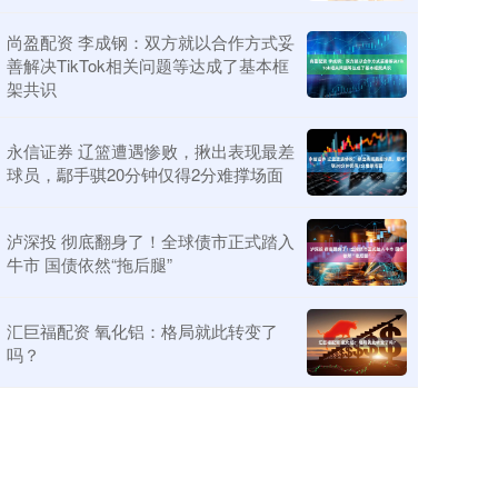
尚盈配资 李成钢：双方就以合作方式妥
善解决TikTok相关问题等达成了基本框
架共识
永信证券 辽篮遭遇惨败，揪出表现最差
球员，鄢手骐20分钟仅得2分难撑场面
泸深投 彻底翻身了！全球债市正式踏入
牛市 国债依然“拖后腿”
汇巨福配资 氧化铝：格局就此转变了
吗？