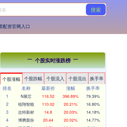
搜索
票配资官网入口
个股实时涨跌榜
个股跌幅
个股流入
个股流出
换手率
个股涨幅
排名
名称
最新价
涨幅
换手率
1
N展芯
116.52
396.89%
79.39%
2
锐翔智能
110.02
20.21%
16.80%
3
志特新材
14.8
20.03%
14.18%
4
博腾股份
20.44
20.02%
14.77%