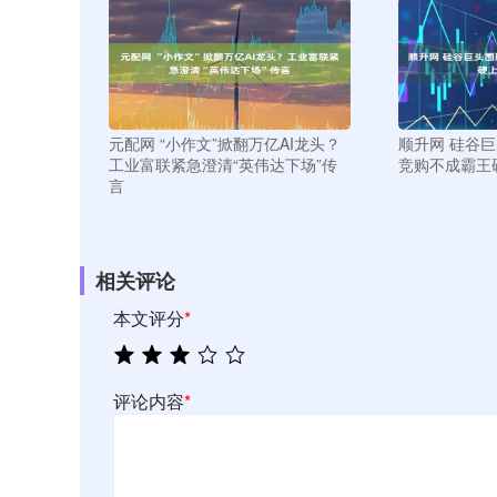
元配网 “小作文”掀翻万亿AI龙头？
顺升网 硅谷
工业富联紧急澄清“英伟达下场”传
竞购不成霸王
言
相关评论
本文评分
*
评论内容
*