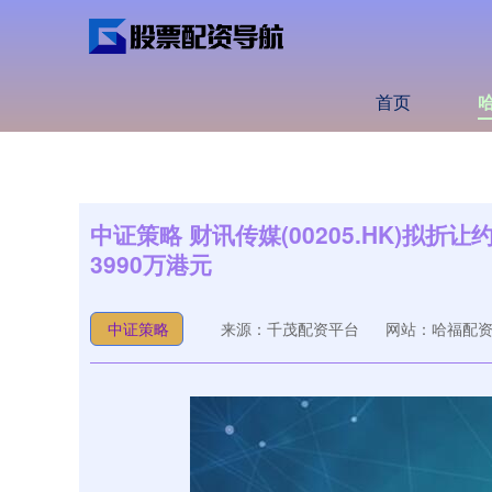
首页
中证策略 财讯传媒(00205.HK)拟折让
3990万港元
中证策略
来源：千茂配资平台
网站：哈福配