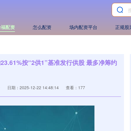
哈福配资
怎么配资
场内配资平台
正规股
约23.61%按“2供1”基准发行供股 最多净筹约
资
日期：2025-12-22 14:48:14
查看：177