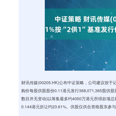
上证指数
3940.04
.40
2.13%
39.68
1.
财讯传媒(00205.HK)公布中证策略，公司建议
购价每股供股股份0.11港元发行368,071,36
数目并无变动)以筹集最多约4050万港元所得款项
0.144港元折让约23.61%。供股仅供合资格股东