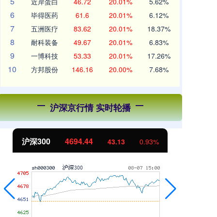
5
近岸蛋白
46.72
20.01%
5.62%
6
毕得医药
61.6
20.01%
6.12%
7
五洲医疗
83.62
20.01%
18.37%
8
耐科装备
49.67
20.01%
6.83%
9
一博科技
53.33
20.01%
17.26%
10
方邦股份
146.16
20.00%
7.68%
沪深京行情 实时轮播
沪深300
4694.44
北
43.13
0.93%