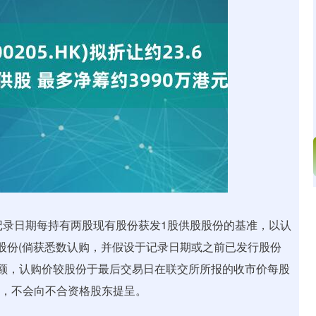
深证成指
14311.01
02%
200.89
1.42%
按于记录日期每持有两股现有股份获发1股供股股份的基准，以认
5股供股股份(倘获悉数认购，并假设于记录日期或之前已发行股份
总额，认购价较股份于最后交易日在联交所所报的收市价每股
参与，不会向不合资格股东提呈。