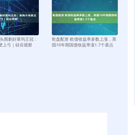
巨头围剿好莱坞王冠：
乾盘配资 欧债收益率多数上涨，英
硬上弓｜硅谷观察
国10年期国债收益率涨1.7个基点