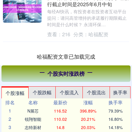
行截止时间是2025年6月中旬
每经AI快讯，有投资者在投资者互动平台
提问：请问高管增持的承诺履行期限截止
时间是什么时候？ 永清环保
（300187.SZ）5月7日在投资者互动平台
查看：
216
分类：
哈福配资
表示，增持承诺....
哈福配资文章已加载完成
个股实时涨跌榜
个股跌幅
个股流入
个股流出
换手率
个股涨幅
排名
名称
最新价
涨幅
换手率
1
N展芯
116.52
396.89%
79.39%
2
锐翔智能
110.02
20.21%
16.80%
3
志特新材
14.8
20.03%
14.18%