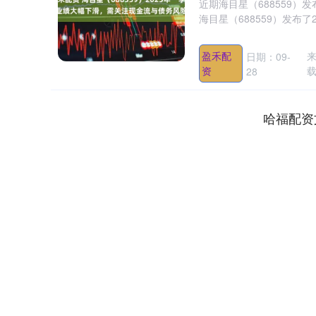
近期海目星（688559）
海目星（688559）发布了
盈禾配
来
日期：09-
资
28
哈福配资
沪深300
4651.31
.08
-0.24%
-6.85
-0.