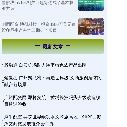
善解决TikTok相关问题等达成了基本框
架共识
创同配资 博创科技：投资3280万美元建
设印尼生产基地三期扩产项目
最新文章
股融通 白云机场助力饶平特色农产品出圈
1
聚赢盘 广州聚龙湾：再造世界级“文商旅创居”有机
2
融合新场景
广州配资网 即将复航！黄埔长洲码头升级改造项
3
目通过验收
犀牛配资 共筑世界级滨水文商旅高地！2026白鹅
4
潭文商旅发展推介会举办