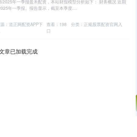
发布2025年一季报盈禾配资，本站财报模型分析如下： 财务概况 近期
2025年一季报。报告显示，截至本季度....
源：道正网配资APP下
查看：
198
分类：
正规股票配资官网入
载
口
文章已加载完成
北证50
1122.88
15%
3.42
0.30%