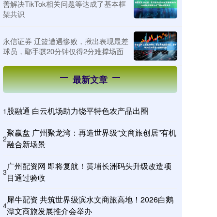
善解决TikTok相关问题等达成了基本框
架共识
永信证券 辽篮遭遇惨败，揪出表现最差
球员，鄢手骐20分钟仅得2分难撑场面
最新文章
股融通 白云机场助力饶平特色农产品出圈
1
聚赢盘 广州聚龙湾：再造世界级“文商旅创居”有机
2
融合新场景
广州配资网 即将复航！黄埔长洲码头升级改造项
3
目通过验收
犀牛配资 共筑世界级滨水文商旅高地！2026白鹅
4
潭文商旅发展推介会举办