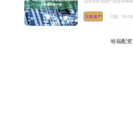
山市安民农副产品贸易有限公司 40
天胜资产
日期：09-2
哈福配资
深证成指
14311.01
.68
1.02%
200.89
1