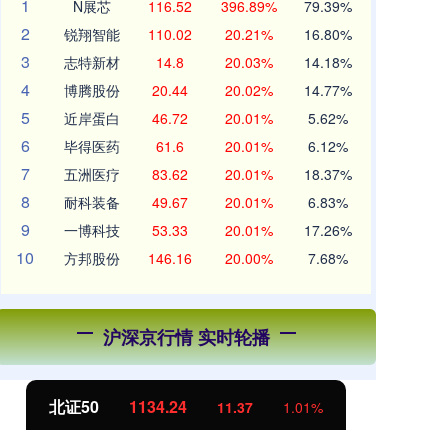
1
N展芯
116.52
396.89%
79.39%
2
锐翔智能
110.02
20.21%
16.80%
3
志特新材
14.8
20.03%
14.18%
4
博腾股份
20.44
20.02%
14.77%
5
近岸蛋白
46.72
20.01%
5.62%
6
毕得医药
61.6
20.01%
6.12%
7
五洲医疗
83.62
20.01%
18.37%
8
耐科装备
49.67
20.01%
6.83%
9
一博科技
53.33
20.01%
17.26%
10
方邦股份
146.16
20.00%
7.68%
沪深京行情 实时轮播
北证50
1134.24
创
11.37
1.01%