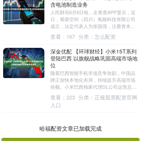
含电池制造业务
人民财讯6月6日电，企查查APP显示，近
日，蜀蓉空间（四川）氢能科技有限公司
成立，法定代表人为张国强，注册资本为
5000万元，经营范围包含：汽车零部件研
查看：
167
分类：
怎么配资
发；汽车....
深金优配 【环球财经】小米15T系列
登陆巴西 以旗舰战略巩固高端市场地
位
随着巴西智能手机市场竞争加剧，中国品
牌正加快本地化布局，持续提升高端市场
份额。小米巴西独家代理DL公司运营总监
卢西亚诺·巴尔博萨近日在小米15T系列发
查看：
223
分类：
正规股票配资官网
布会上接受....
入口
哈福配资文章已加载完成