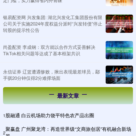
定门槛，实力赢得省内外青睐
银易配资网 兴发集团: 湖北兴发化工集团股份有限
公司关于实施2024年度权益分派时“兴发转债”停止
转股的提示性公告
尚盈配资 李成钢：双方就以合作方式妥善解决
TikTok相关问题等达成了基本框架共识
永信证券 辽篮遭遇惨败，揪出表现最差球员，鄢
手骐20分钟仅得2分难撑场面
最新文章
股融通 白云机场助力饶平特色农产品出圈
1
聚赢盘 广州聚龙湾：再造世界级“文商旅创居”有机融合新场
2