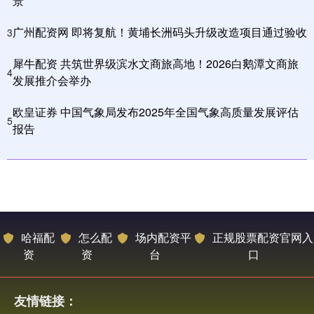
景
广州配资网 即将复航！黄埔长洲码头升级改造项目通过验收
3
犀牛配资 共筑世界级滨水文商旅高地！2026白鹅潭文商旅
4
发展推介会举办
欧皇证券 中国气象局发布2025年全国气象高质量发展评估
5
报告
哈福配
怎么配
场内配资平
正规股票配资官网入
资
资
台
口
友情链接：