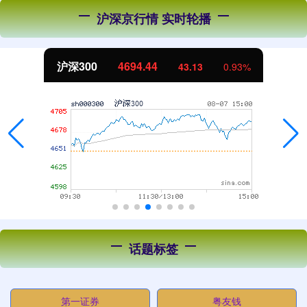
沪深京行情 实时轮播
北证50
1134.24
11.37
1.01%
话题标签
第一证券
粤友钱