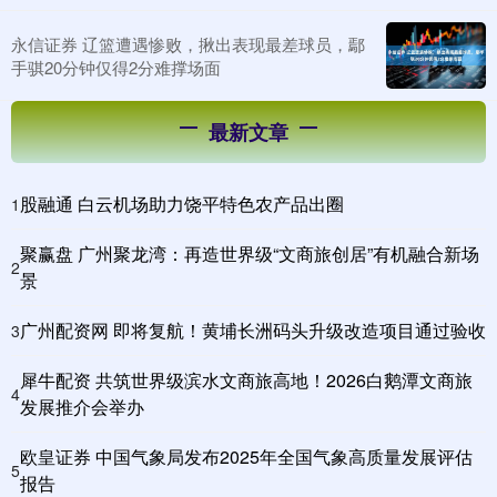
永信证券 辽篮遭遇惨败，揪出表现最差球员，鄢
手骐20分钟仅得2分难撑场面
最新文章
股融通 白云机场助力饶平特色农产品出圈
1
聚赢盘 广州聚龙湾：再造世界级“文商旅创居”有机融合新场
2
景
广州配资网 即将复航！黄埔长洲码头升级改造项目通过验收
3
犀牛配资 共筑世界级滨水文商旅高地！2026白鹅潭文商旅
4
发展推介会举办
欧皇证券 中国气象局发布2025年全国气象高质量发展评估
5
报告