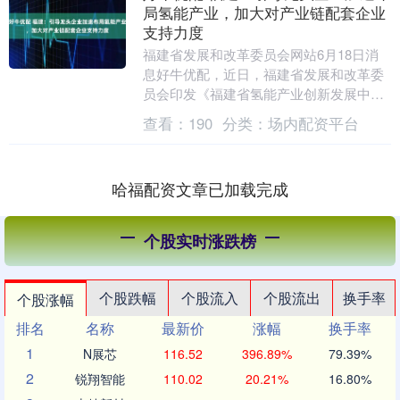
局氢能产业，加大对产业链配套企业
支持力度
福建省发展和改革委员会网站6月18日消
息好牛优配，近日，福建省发展和改革委
员会印发《福建省氢能产业创新发展中长
期规划（2025—2035年）》，加速推进福
查看：
190
分类：
场内配资平台
建省氢....
哈福配资文章已加载完成
个股实时涨跌榜
个股跌幅
个股流入
个股流出
换手率
个股涨幅
排名
名称
最新价
涨幅
换手率
1
N展芯
116.52
396.89%
79.39%
2
锐翔智能
110.02
20.21%
16.80%