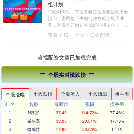
组计划
每经AI快讯，有投资者在投资者互动平台
提问：贵司接下去如何作答航空航天业
务，有没有开始在寻找好的相关企业，并
购重组呢？ 利君股份（002651.SZ）5月7
查看：
121
分类：
怎么配资
日在....
哈福配资文章已加载完成
个股实时涨跌榜
个股跌幅
个股流入
个股流出
换手率
个股涨幅
排名
名称
最新价
涨幅
换手率
1
N津富
37.49
114.72%
77.46%
2
威尔高
39.83
20.01%
17.76%
3
锴威特
77.82
20.00%
1.17%