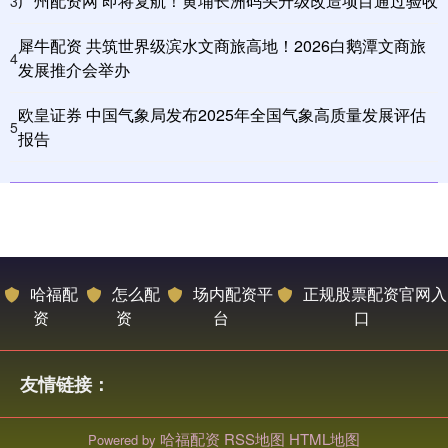
广州配资网 即将复航！黄埔长洲码头升级改造项目通过验收
3
犀牛配资 共筑世界级滨水文商旅高地！2026白鹅潭文商旅
4
发展推介会举办
欧皇证券 中国气象局发布2025年全国气象高质量发展评估
5
报告
哈福配
怎么配
场内配资平
正规股票配资官网入
资
资
台
口
友情链接：
哈福配资
RSS地图
HTML地图
Powered by