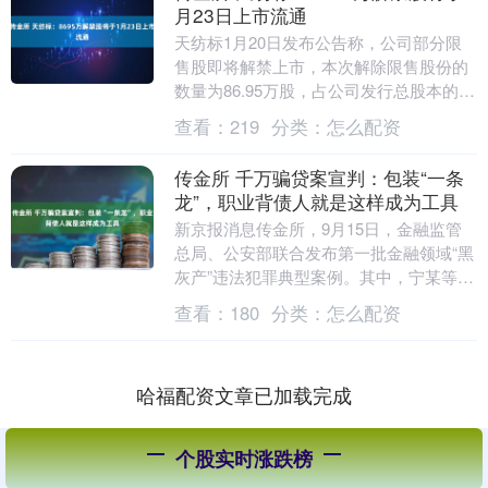
月23日上市流通
天纺标1月20日发布公告称，公司部分限
售股即将解禁上市，本次解除限售股份的
数量为86.95万股，占公司发行总股本的
1.07%，本次解除限售的股份上市流通日
查看：
219
分类：
怎么配资
期为2....
传金所 千万骗贷案宣判：包装“一条
龙”，职业背债人就是这样成为工具
新京报消息传金所，9月15日，金融监管
总局、公安部联合发布第一批金融领域“黑
灰产”违法犯罪典型案例。其中，宁某等人
包装“职业背债人”实施贷款诈骗、信用卡
查看：
180
分类：
怎么配资
诈骗案被....
哈福配资文章已加载完成
个股实时涨跌榜