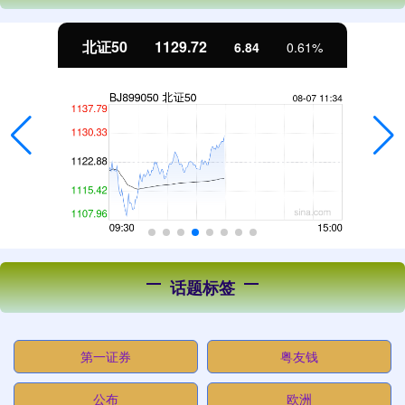
北证50
1129.72
6.84
0.61%
话题标签
第一证券
粤友钱
公布
欧洲