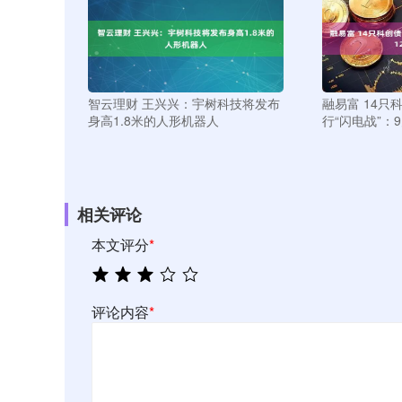
智云理财 王兴兴：宇树科技将发布
融易富 14只
身高1.8米的人形机器人
行“闪电战”：
相关评论
本文评分
*
评论内容
*