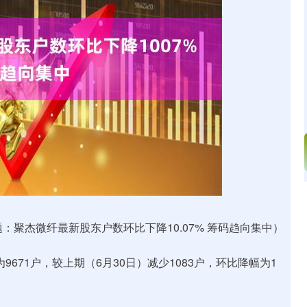
沪深300
4694.44
.42%
43.13
0.93%
：聚杰微纤最新股东户数环比下降10.07% 筹码趋向集中）
9671户，较上期（6月30日）减少1083户，环比降幅为1