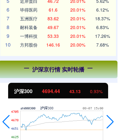
5
近岸蛋白
46.72
20.01%
5.62%
6
毕得医药
61.6
20.01%
6.12%
7
五洲医疗
83.62
20.01%
18.37%
8
耐科装备
49.67
20.01%
6.83%
9
一博科技
53.33
20.01%
17.26%
10
方邦股份
146.16
20.00%
7.68%
沪深京行情 实时轮播
北证50
1134.24
创
11.37
1.01%