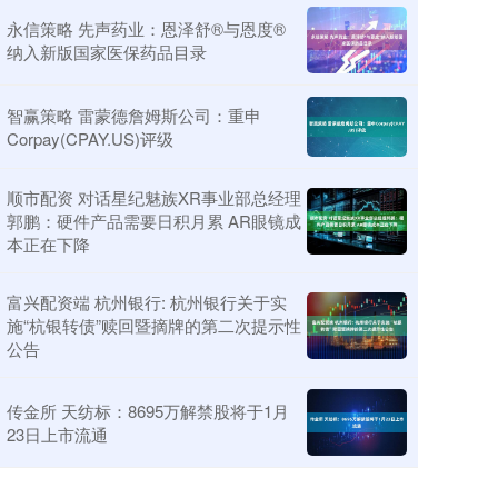
永信策略 先声药业：恩泽舒®与恩度®
纳入新版国家医保药品目录
智赢策略 雷蒙德詹姆斯公司：重申
Corpay(CPAY.US)评级
顺市配资 对话星纪魅族XR事业部总经理
郭鹏：硬件产品需要日积月累 AR眼镜成
本正在下降
富兴配资端 杭州银行: 杭州银行关于实
施“杭银转债”赎回暨摘牌的第二次提示性
公告
传金所 天纺标：8695万解禁股将于1月
23日上市流通