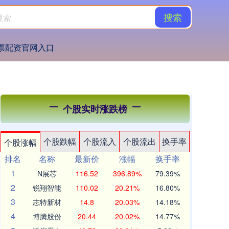
搜索
票配资官网入口
个股实时涨跌榜
个股跌幅
个股流入
个股流出
换手率
个股涨幅
排名
名称
最新价
涨幅
换手率
1
N展芯
116.52
396.89%
79.39%
2
锐翔智能
110.02
20.21%
16.80%
3
志特新材
14.8
20.03%
14.18%
4
博腾股份
20.44
20.02%
14.77%