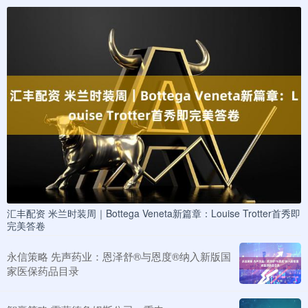
汇丰配资 米兰时装周｜Bottega Veneta新篇章：Louise Trotter首秀即
完美答卷
永信策略 先声药业：恩泽舒®与恩度®纳入新版国
家医保药品目录