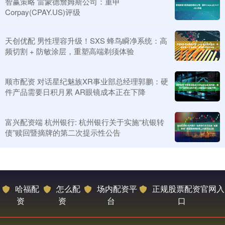
智赢策略 雷蒙德詹姆斯公司：重申
Corpay(CPAY.US)评级
天创优配 男性理容升级！SXS 蜂鸟瞬净系统：高
频切割 + 防敏涂层，重塑高端剃须体验
顺市配资 对话星纪魅族XR事业部总经理郭鹏：硬
件产品需要日积月累 AR眼镜成本正在下降
富兴配资端 杭州银行: 杭州银行关于实施“杭银转
债”赎回暨摘牌的第二次提示性公告
哈福配
怎么配
场内配资平
正规股票配资官网入
资
资
台
口