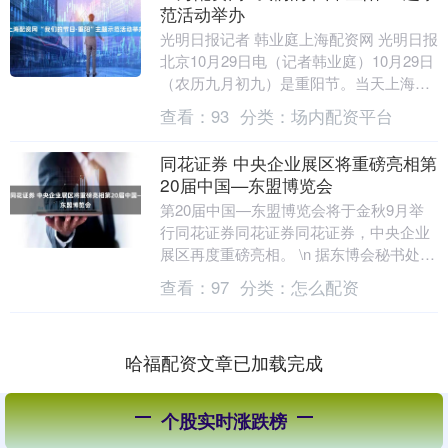
范活动举办
光明日报记者 韩业庭上海配资网 光明日报
北京10月29日电（记者韩业庭）10月29日
（农历九月初九）是重阳节。当天上海配
资网，“我们的节日·重阳”主题示范活动
查看：
93
分类：
场内配资平台
在....
同花证券 中央企业展区将重磅亮相第
20届中国—东盟博览会
第20届中国—东盟博览会将于金秋9月举
行同花证券同花证券同花证券，中央企业
展区再度重磅亮相。 \n 据东博会秘书处介
绍，展区由国机集团、中国远洋海运、通
查看：
97
分类：
怎么配资
用技术集....
哈福配资文章已加载完成
个股实时涨跌榜