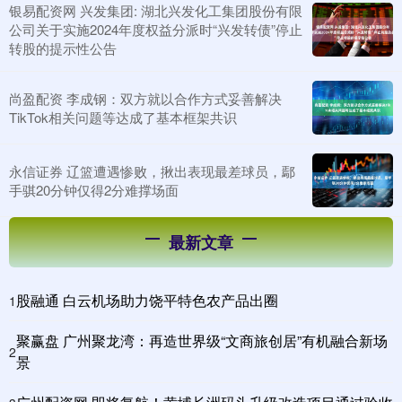
银易配资网 兴发集团: 湖北兴发化工集团股份有限
公司关于实施2024年度权益分派时“兴发转债”停止
转股的提示性公告
尚盈配资 李成钢：双方就以合作方式妥善解决
TikTok相关问题等达成了基本框架共识
永信证券 辽篮遭遇惨败，揪出表现最差球员，鄢
手骐20分钟仅得2分难撑场面
最新文章
股融通 白云机场助力饶平特色农产品出圈
1
聚赢盘 广州聚龙湾：再造世界级“文商旅创居”有机融合新场
2
景