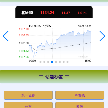
北证50
1134.24
11.37
1.01%
话题标签
第一证券
粤友钱
公布
欧洲