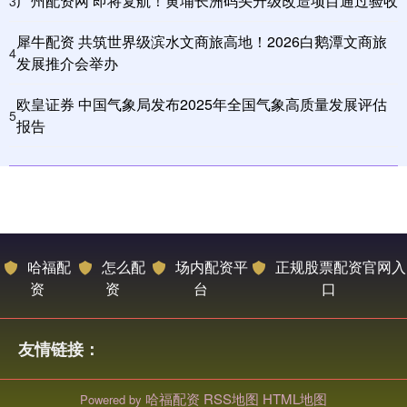
广州配资网 即将复航！黄埔长洲码头升级改造项目通过验收
3
犀牛配资 共筑世界级滨水文商旅高地！2026白鹅潭文商旅
4
发展推介会举办
欧皇证券 中国气象局发布2025年全国气象高质量发展评估
5
报告
哈福配
怎么配
场内配资平
正规股票配资官网入
资
资
台
口
友情链接：
哈福配资
RSS地图
HTML地图
Powered by