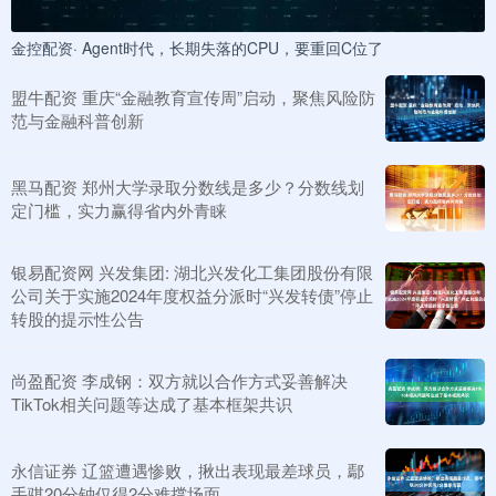
金控配资· Agent时代，长期失落的CPU，要重回C位了
盟牛配资 重庆“金融教育宣传周”启动，聚焦风险防
范与金融科普创新
黑马配资 郑州大学录取分数线是多少？分数线划
定门槛，实力赢得省内外青睐
银易配资网 兴发集团: 湖北兴发化工集团股份有限
公司关于实施2024年度权益分派时“兴发转债”停止
转股的提示性公告
尚盈配资 李成钢：双方就以合作方式妥善解决
TikTok相关问题等达成了基本框架共识
永信证券 辽篮遭遇惨败，揪出表现最差球员，鄢
手骐20分钟仅得2分难撑场面