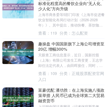
标准化程度高的餐饮企业向“无人化、
少人化”方向升级
上海市商务委等5部门印发《上海市促进餐
饮业智能化布局行动计划（2026-2028
年）》。其中提出，推动快餐、茶饮咖啡
等标准化程度高的餐饮企业向“无人化、少
查看：
119
分类：
怎么配资
人化”....
趣操盘 中国国新旗下上海公司增资至
20亿 增幅300%
天眼查工商信息显示，近日，国新控股
（上海）有限公司发生工商变更，王志学
卸任法定代表人，由田晖接任，同时，注
册资本由5亿人民币增至20亿人民币，增
查看：
109
分类：
正规股票配资官网
幅300%。....
入口
富豪优配 潘功胜：在上海实施八项政
策举措 人民币已成为全球第二大贸易
融资货币
上证报中国证券网讯（记者张琼斯常佩