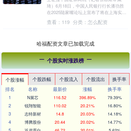
琦）6月18日，中国人民银行行长潘功胜
在2025陆家嘴论坛上宣布了将在上海实施
的八项政策举措。 他还以“关于全球金融
查看：
119
分类：
怎么配资
治理的若干....
哈福配资文章已加载完成
个股实时涨跌榜
个股跌幅
个股流入
个股流出
换手率
个股涨幅
排名
名称
最新价
涨幅
换手率
1
N展芯
116.52
396.89%
79.39%
2
锐翔智能
110.02
20.21%
16.80%
3
志特新材
14.8
20.03%
14.18%
4
博腾股份
20.44
20.02%
14.77%
5
近岸蛋白
46.72
20.01%
5.62%