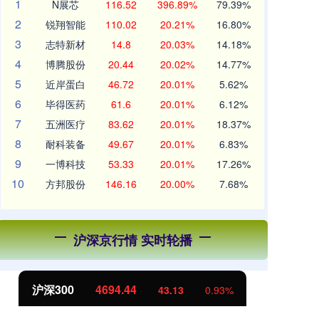
1
N展芯
116.52
396.89%
79.39%
2
锐翔智能
110.02
20.21%
16.80%
3
志特新材
14.8
20.03%
14.18%
4
博腾股份
20.44
20.02%
14.77%
5
近岸蛋白
46.72
20.01%
5.62%
6
毕得医药
61.6
20.01%
6.12%
7
五洲医疗
83.62
20.01%
18.37%
8
耐科装备
49.67
20.01%
6.83%
9
一博科技
53.33
20.01%
17.26%
10
方邦股份
146.16
20.00%
7.68%
沪深京行情 实时轮播
沪深300
4694.44
北
43.13
0.93%