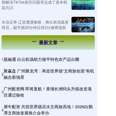
善解决TikTok相关问题等达成了基本框
架共识
永信证券 辽篮遭遇惨败，揪出表现最差
球员，鄢手骐20分钟仅得2分难撑场面
最新文章
股融通 白云机场助力饶平特色农产品出圈
1
聚赢盘 广州聚龙湾：再造世界级“文商旅创居”有机
2
融合新场景
广州配资网 即将复航！黄埔长洲码头升级改造项
3
目通过验收
犀牛配资 共筑世界级滨水文商旅高地！2026白鹅
4
潭文商旅发展推介会举办