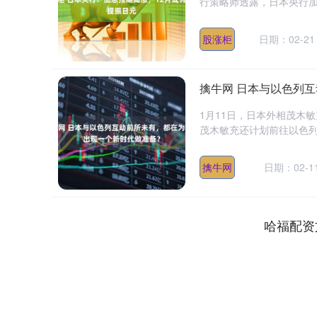
行策略师透露，日本央行加
股涨柜
日期：02-21
擒牛网 日本与以色列
1月11日，日本外相茂木
茂木敏充还计划前往以色列
擒牛网
日期：02-1
哈福配资
上证指数
3940.04
.40
2.13%
39.68
1.