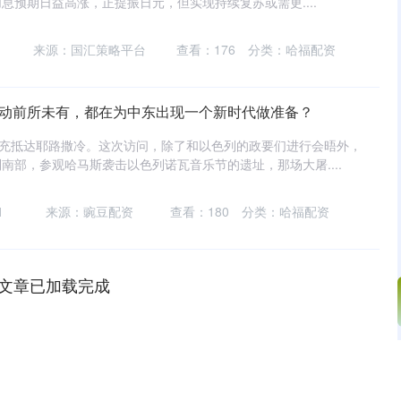
息预期日益高涨，正提振日元，但实现持续复苏或需更....
来源：国汇策略平台
查看：
176
分类：
哈福配资
互动前所未有，都在为中东出现一个新时代做准备？
敏充抵达耶路撒冷。这次访问，除了和以色列的政要们进行会晤外，
南部，参观哈马斯袭击以色列诺瓦音乐节的遗址，那场大屠....
1
来源：豌豆配资
查看：
180
分类：
哈福配资
文章已加载完成
深证成指
14311.01
02%
200.89
1.42%