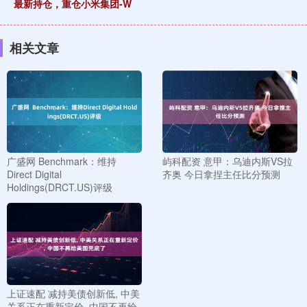
最新持仓，重仓小米集团-W
相关文章
广盛网 Benchmark：维持
屿科配资 意甲：乌迪内斯VS拉
Direct Digital
齐奥 今日拿捏主任比分预测
Holdings(DRCT.US)评级
上证速配 减持美债创新低, 中美
关系正在重新定价, 中国不再给