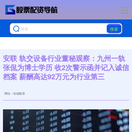
搜索
安联 轨交设备行业董秘观察：九州一轨
张侃为博士学历 收2次警示函并记入诚信
档案 薪酬高达92万元为行业第三
网站：哈福配资