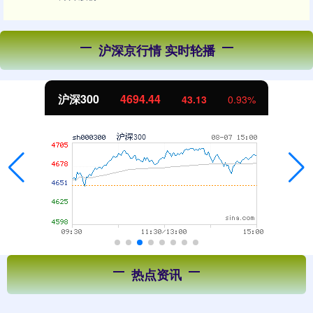
沪深京行情 实时轮播
北证50
1134.24
0.93%
11.37
1
热点资讯