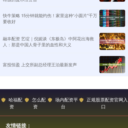
快牛策略 15分钟就能灼伤！家里这种“小圆片”千万
要收好
融丰配资 艺绽｜倪妮谈《东极岛》中阿花出海救
人：那是中国人骨子里的血性和大义
富投恒盈 上交所副总经理王泊最新发声
哈福配
怎么配
场内配资平
正规股票配资官网入
资
资
台
口
友情链接：